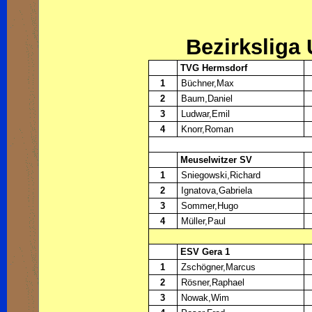
Bezirksliga
TVG Hermsdorf
1
Büchner,Max
2
Baum,Daniel
3
Ludwar,Emil
4
Knorr,Roman
Meuselwitzer SV
1
Sniegowski,Richard
2
Ignatova,Gabriela
3
Sommer,Hugo
4
Müller,Paul
ESV Gera 1
1
Zschögner,Marcus
2
Rösner,Raphael
3
Nowak,Wim