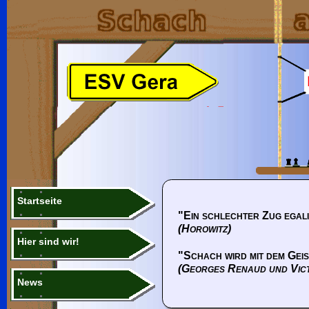
Startseite
"Ein schlechter Zug egali
(Horowitz)
Hier sind wir!
"Schach wird mit dem Geis
(Georges Renaud und Vic
News