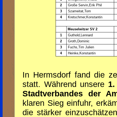
2
Große Servin,Erik Phil
3
Szameitat,Tom
4
Kretschmer,Konstantin
Meuselwitzer SV 2
1
Guthold,Lennard
2
Groth,Dominic
3
Fuchs,Tim Julien
4
Heinke,Konstantin
In Hermsdorf fand die z
statt. Während unsere
1.
Stadtverbandes der Am
klaren Sieg einfuhr, erkä
die stärker einzuschätz