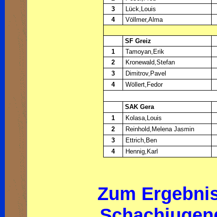
3
Lück,Louis
4
Völlmer,Alma
SF Greiz
1
Tamoyan,Erik
2
Kronewald,Stefan
3
Dimitrov,Pavel
4
Wöllert,Fedor
SAK Gera
1
Kolasa,Louis
2
Reinhold,Melena Jasmin
3
Ettrich,Ben
4
Hennig,Karl
Zum Ergebnis
Schachjugend