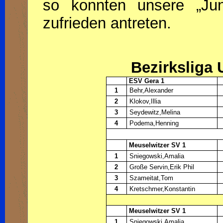
so konnten unsere „Jun
zufrieden antreten.
Bezirksliga 
ESV Gera 1
1
Behr,Alexander
2
Klokov,Illia
3
Seydewitz,Melina
4
Podema,Henning
Meuselwitzer SV 1
1
Sniegowski,Amalia
2
Große Servin,Erik Phil
3
Szameitat,Tom
4
Kretschmer,Konstantin
Meuselwitzer SV 1
1
Sniegowski,Amalia