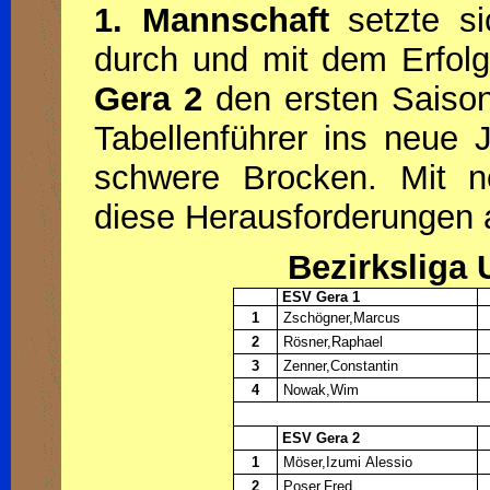
1. Mannschaft
setzte si
durch und mit dem Erfo
Gera 2
den ersten Saison
Tabellenführer ins neue 
schwere Brocken. Mit 
diese Herausforderungen
Bezirksliga 
ESV Gera 1
1
Zschögner,Marcus
2
Rösner,Raphael
3
Zenner,Constantin
4
Nowak,Wim
ESV Gera 2
1
Möser,Izumi Alessio
2
Poser,Fred