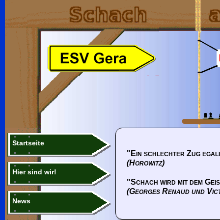
Startseite
"Ein schlechter Zug egali
(Horowitz)
Hier sind wir!
"Schach wird mit dem Geis
(Georges Renaud und Vic
News