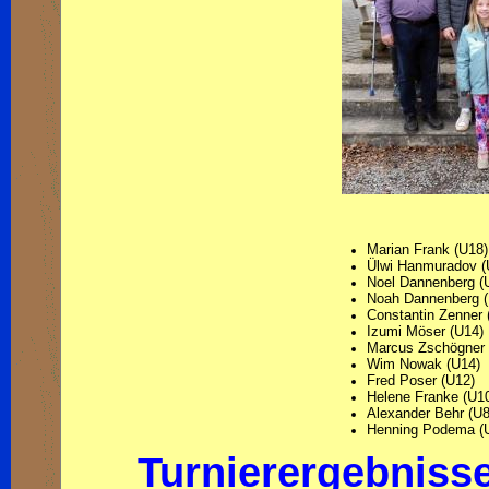
Marian Frank (U18)
Ülwi Hanmuradov
(
Noel Dannenberg
(
Noah Dannenberg
Constantin Zenner
Izumi Möser
(U14)
Marcus Zschögne
Wim Nowak
(U14)
Fred Poser
(U12)
Helene Franke
(U1
Alexander Behr
(U8
Henning Podema
(
Turnierergebniss