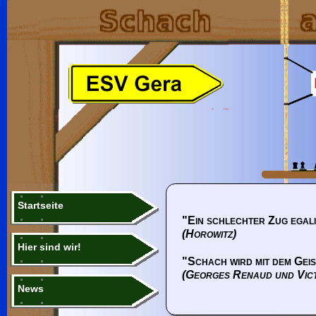
Startseite
"Ein schlechter Zug egali
(Horowitz)
Hier sind wir!
"Schach wird mit dem Geis
(Georges Renaud und Vic
News