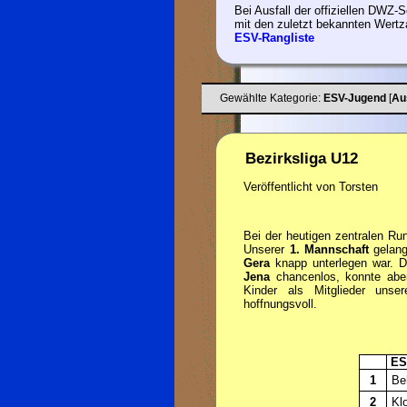
Bei Ausfall der offiziellen DWZ-Se
mit den zuletzt bekannten Wertz
ESV-Rangliste
Gewählte Kategorie:
ESV-Jugend
[
Au
Bezirksliga U12
Veröffentlicht von Torsten
Bei der heutigen zentralen Run
Unserer
1. Mannschaft
gelang
Gera
knapp unterlegen war.
Jena
chancenlos, konnte abe
Kinder
als Mitglieder unser
hoffnungsvoll.
ESV
1
Be
2
Klo