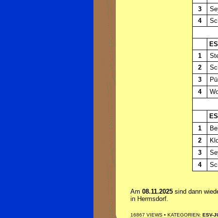
3
Se
4
Sc
ESV
1
St
2
Sch
3
Püs
4
Wo
ESV
1
Be
2
Klo
3
Se
4
Sc
Am
08.11.2025
sind dann wiede
in Hermsdorf.
16867 VIEWS • KATEGORIEN:
ESV-