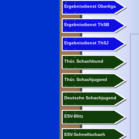
Ergebnisdienst Oberliga
Ergebnisdienst ThSB
Ergebnisdienst ThSJ
Thür. Schachbund
Thür. Schachjugend
Deutsche Schachjugend
ESV-Blitz
ESV-Schnellschach