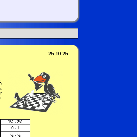
25.10.25
.
0
s
r
r
1½ - 2½
0 - 1
½ - ½