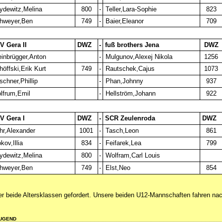
ydewitz,Melina
800
-
Teller,Lara-Sophie
823
hweyer,Ben
749
-
Baier,Eleanor
709
 Gera II
DWZ
-
fuß brothers Jena
DWZ
einbrügger,Anton
-
Mulgunov,Alexej Nikola
1256
öffski,Erik Kurt
749
-
Rautschek,Cajus
1073
chner,Phillip
-
Phan,Johnny
937
lfrum,Emil
-
Hellström,Johann
922
 Gera I
DWZ
-
SCR Zeulenroda
DWZ
hr,Alexander
1001
-
Tasch,Leon
861
kov,Illia
834
-
Feifarek,Lea
799
ydewitz,Melina
800
-
Wolfram,Carl Louis
hweyer,Ben
749
-
Elst,Neo
854
r beide Altersklassen gefordert. Unsere beiden U12-Mannschaften fahren na
JUGEND