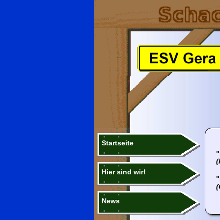
Startseite
"
(
Hier sind wir!
"
(
News