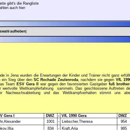
ite gibt's die Rangliste
ahlen auch hier:
swahl aufheben
]
de in Jena wurden die Erwartungen der Kinder und Trainer nicht ganz erfüllt
 ein Sieg über den
SC Rochade Zeulenroda
, nachdem sie gegen
VfL 199
 Das Team
ESV Gera II
war gegen den favorisierten Gastgeber
fuß brother
r wertvolle Wettkampferfahrung sammeln. Das geschlossene Auftreten
de
er Nachwuchsabteilung und das Wettkampfverhalten stimmt uns abe
 Gera I
DWZ
-
VfL 1990 Gera
DWZ
hr,Alexander
1001
-
Liebscher,Theresa
954
kov,Illia
834
-
Kraft,Aria
985