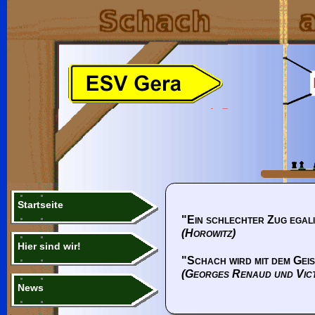
Startseite
"Ein schlechter Zug egali
(Horowitz)
Hier sind wir!
"Schach wird mit dem Geis
(Georges Renaud und Vic
News