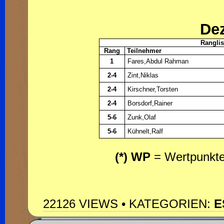
De
Ranglis
Rang
Teilnehmer
1
Fares,Abdul Rahman
2-4
Zint,Niklas
2-4
Kirschner,Torsten
2-4
Borsdorf,Rainer
5-6
Zunk,Olaf
5-6
Kühnelt,Ralf
(*) WP
= Wertpunkte 
22126 VIEWS • KATEGORIEN:
E