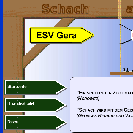
Startseite
"Ein schlechter Zug egali
(Horowitz)
Hier sind wir!
"Schach wird mit dem Geis
(Georges Renaud und Vic
News