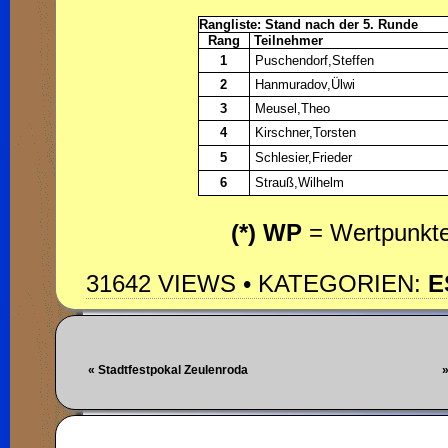
Rangliste: Stand nach der 5. Runde
Rang
Teilnehmer
1
Puschendorf,Steffen
2
Hanmuradov,Ülwi
3
Meusel,Theo
4
Kirschner,Torsten
5
Schlesier,Frieder
6
Strauß,Wilhelm
(*) WP
= Wertpunkte 
31642 VIEWS • KATEGORIEN:
E
« Stadtfestpokal Zeulenroda
»