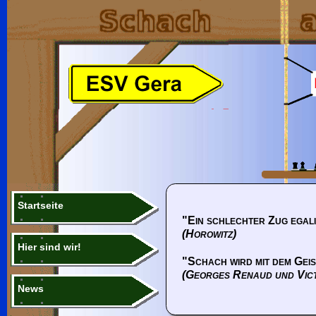
Startseite
"Ein schlechter Zug egali
(Horowitz)
Hier sind wir!
"Schach wird mit dem Geis
(Georges Renaud und Vic
News