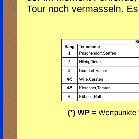
Tour noch vermasseln. Es 
S
Rang
Teilnehmer
1
Puschendorf,Steffen
2
Hilbig,Dieter
3
Borsdorf,Rainer
4-5
Wille,Carsten
4-5
Kirschner,Torsten
6
Kühnelt,Ralf
(*) WP
= Wertpunkte f