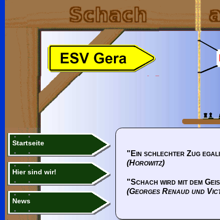
Startseite
"Ein schlechter Zug egali
(Horowitz)
Hier sind wir!
"Schach wird mit dem Geis
(Georges Renaud und Vic
News