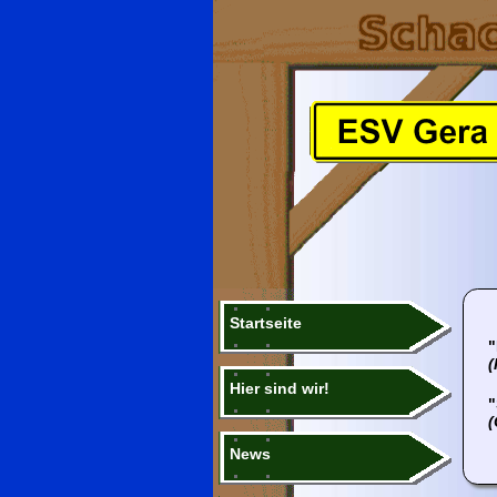
Startseite
"
(
Hier sind wir!
"
(
News