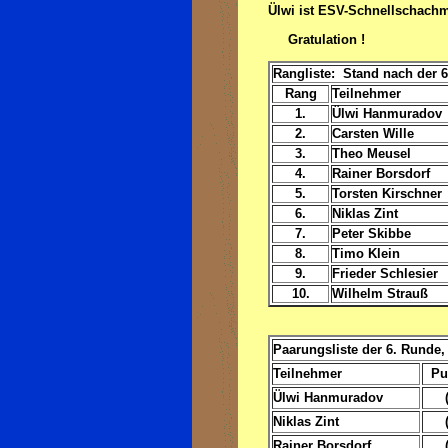
Ülwi ist ESV-Schnellschachm
Gratulation !
Rangliste: Stand nach der 
Rang
Teilnehmer
1.
Ülwi Hanmuradov
2.
Carsten Wille
3.
Theo Meusel
4.
Rainer Borsdorf
5.
Torsten Kirschner
6.
Niklas Zint
7.
Peter Skibbe
8.
Timo Klein
9.
Frieder Schlesier
10.
Wilhelm Strauß
Paarungsliste der 6. Runde, 
Teilnehmer
Pu
Ülwi Hanmuradov
Niklas Zint
Rainer Borsdorf