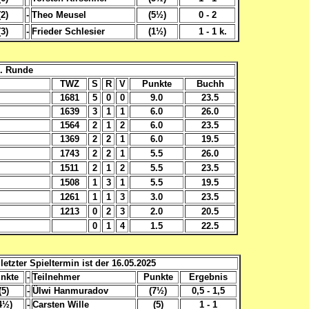
(2)
-
Theo Meusel
(5½)
0 - 2
(3)
-
Frieder Schlesier
(1½)
1 - 1 k.
5. Runde
TWZ
S
R
V
Punkte
Buchh
1681
5
0
0
9.0
23.5
1639
3
1
1
6.0
26.0
1564
2
1
2
6.0
23.5
1369
2
2
1
6.0
19.5
1743
2
2
1
5.5
26.0
1511
2
1
2
5.5
23.5
1508
1
3
1
5.5
19.5
1261
1
1
3
3.0
23.5
1213
0
2
3
2.0
20.5
0
1
4
1.5
22.5
letzter Spieltermin ist der 16.05.2025
nkte
-
Teilnehmer
Punkte
Ergebnis
(5)
-
Ülwi Hanmuradov
(7½)
0,5 - 1,5
4½)
-
Carsten Wille
(5)
1 - 1