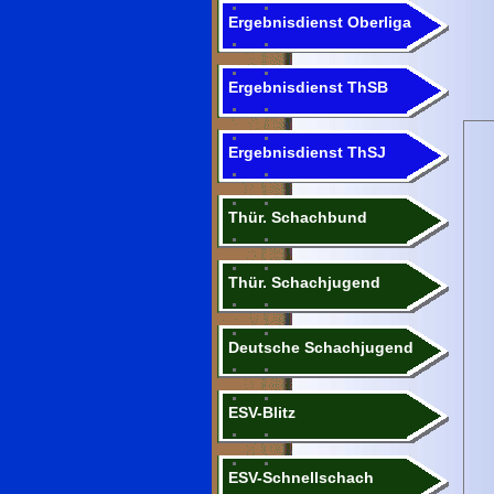
Ergebnisdienst Oberliga
Ergebnisdienst ThSB
Ergebnisdienst ThSJ
Thür. Schachbund
Thür. Schachjugend
Deutsche Schachjugend
ESV-Blitz
ESV-Schnellschach