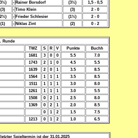
(3½)
-
Rainer Borsdorf
(3½)
1,5 - 0,5
(3)
-
Timo Klein
(3)
2 - 0
(2½)
-
Frieder Schlesier
(1½)
2 - 0
(1)
-
Niklas Zint
(2)
0 - 2
3. Runde
TWZ
S
R
V
Punkte
Buchh
1681
3
0
0
5.5
7.0
1743
2
1
0
4.5
5.5
1639
2
0
1
3.5
8.5
1564
1
1
1
3.5
8.5
1511
1
1
1
3.0
8.0
1261
1
1
1
3.0
5.5
1508
0
2
1
2.5
8.0
1369
0
2
1
2.0
8.5
0
1
2
1.5
7.5
1213
0
1
2
1.0
6.5
letzter Spieltermin ist der 31.01.2025