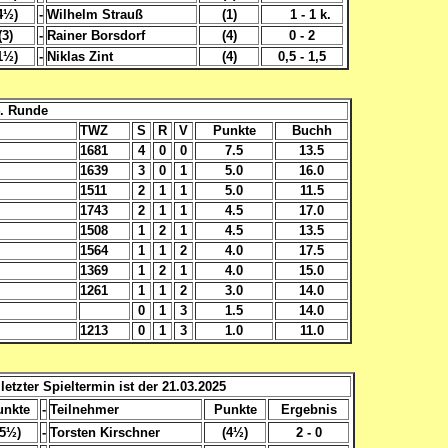
4½)
-
Wilhelm Strauß
(1)
1 - 1 k.
(3)
-
Rainer Borsdorf
(4)
0 - 2
1½)
-
Niklas Zint
(4)
0,5 - 1,5
4. Runde
TWZ
S
R
V
Punkte
Buchh
1681
4
0
0
7.5
13.5
1639
3
0
1
5.0
16.0
1511
2
1
1
5.0
11.5
1743
2
1
1
4.5
17.0
1508
1
2
1
4.5
13.5
1564
1
1
2
4.0
17.5
1369
1
2
1
4.0
15.0
1261
1
1
2
3.0
14.0
0
1
3
1.5
14.0
1213
0
1
3
1.0
11.0
letzter Spieltermin ist der 21.03.2025
unkte
-
Teilnehmer
Punkte
Ergebnis
(5½)
-
Torsten Kirschner
(4½)
2 - 0