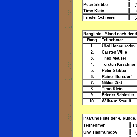
Peter Skibbe
(
Timo Klein
Frieder Schlesier
(
Rangliste: Stand nach der 
Rang
Teilnehmer
1.
Ülwi Hanmuradov
2.
Carsten Wille
3.
Theo Meusel
4.
Torsten Kirschner
5.
Peter Skibbe
6.
Rainer Borsdorf
7.
Niklas Zint
8.
Timo Klein
9.
Frieder Schlesier
10.
Wilhelm Strauß
Paarungsliste der 4. Runde, 
Teilnehmer
P
Ülwi Hanmuradov