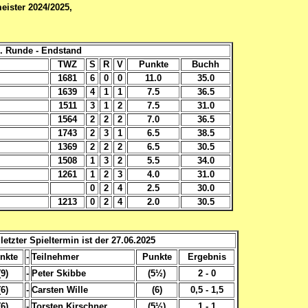
eister 2024/2025,
6. Runde - Endstand
TWZ
S
R
V
Punkte
Buchh
1681
6
0
0
11.0
35.0
1639
4
1
1
7.5
36.5
1511
3
1
2
7.5
31.0
1564
2
2
2
7.0
36.5
1743
2
3
1
6.5
38.5
1369
2
2
2
6.5
30.5
1508
1
3
2
5.5
34.0
1261
1
2
3
4.0
31.0
0
2
4
2.5
30.0
1213
0
2
4
2.0
30.5
letzter Spieltermin ist der 27.06.2025
nkte
-
Teilnehmer
Punkte
Ergebnis
(9)
-
Peter Skibbe
(5½)
2 - 0
(6)
-
Carsten Wille
(6)
0,5 - 1,5
(6)
-
Torsten Kirschner
(5½)
1 - 1