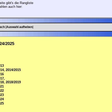
ite gibt's die Rangliste
ahlen auch hier:
ach
[
Auswahl aufheben
]
24/2025
013
014, 2014/2015
016
017,
018, 2018/2019
021
022
023
024
025