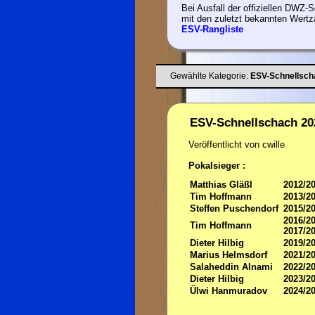
Bei Ausfall der offiziellen DWZ-Se
mit den zuletzt bekannten Wertz
ESV-Rangliste
Gewählte Kategorie:
ESV-Schnellsch
ESV-Schnellschach 20
Veröffentlicht von cwille
Pokalsieger :
Matthias Gläßl
2012/2
Tim Hoffmann
2013/2
Steffen Puschendorf
2015/2
2016/2
Tim Hoffmann
2017/2
Dieter Hilbig
2019/2
Marius Helmsdorf
2021/2
Salaheddin Alnami
2022/2
Dieter Hilbig
2023/2
Ülwi Hanmuradov
2024/2