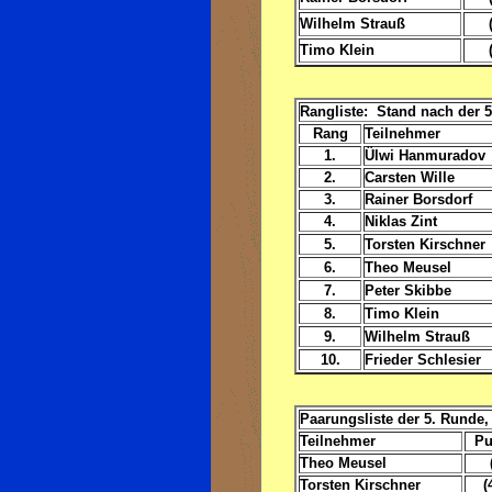
Wilhelm Strauß
Timo Klein
Rangliste: Stand nach der 
Rang
Teilnehmer
1.
Ülwi Hanmuradov
2.
Carsten Wille
3.
Rainer Borsdorf
4.
Niklas Zint
5.
Torsten Kirschner
6.
Theo Meusel
7.
Peter Skibbe
8.
Timo Klein
9.
Wilhelm Strauß
10.
Frieder Schlesier
Paarungsliste der 5. Runde, 
Teilnehmer
Pu
Theo Meusel
Torsten Kirschner
(