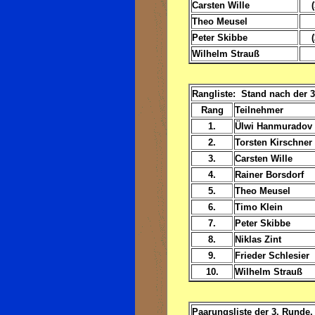
Carsten Wille
Theo Meusel
Peter Skibbe
Wilhelm Strauß
Rangliste: Stand nach der 
Rang
Teilnehmer
1.
Ülwi Hanmuradov
2.
Torsten Kirschner
3.
Carsten Wille
4.
Rainer Borsdorf
5.
Theo Meusel
6.
Timo Klein
7.
Peter Skibbe
8.
Niklas Zint
9.
Frieder Schlesier
10.
Wilhelm Strauß
Paarungsliste der 3. Runde, 