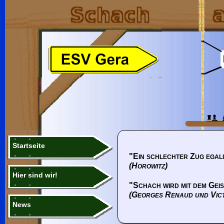
Startseite
"Ein schlechter Zug egali
(Horowitz)
Hier sind wir!
"Schach wird mit dem Geis
(Georges Renaud und Vic
News