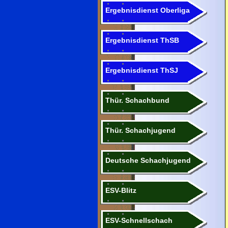
Ergebnisdienst Oberliga
Ergebnisdienst ThSB
Ergebnisdienst ThSJ
Thür. Schachbund
Thür. Schachjugend
Deutsche Schachjugend
ESV-Blitz
ESV-Schnellschach