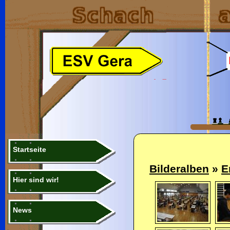
Startseite
Bilderalben
»
E
Hier sind wir!
News