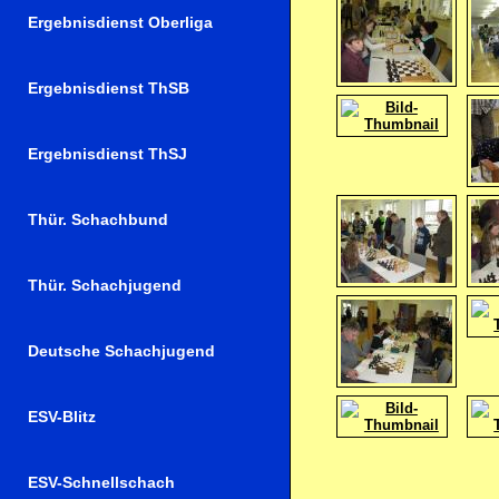
Ergebnisdienst Oberliga
Ergebnisdienst ThSB
Ergebnisdienst ThSJ
Thür. Schachbund
Thür. Schachjugend
Deutsche Schachjugend
ESV-Blitz
ESV-Schnellschach