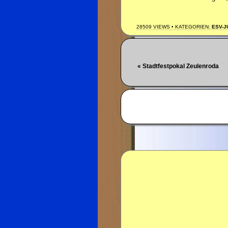
28509 VIEWS • KATEGORIEN:
ESV-
« Stadtfestpokal Zeulenroda