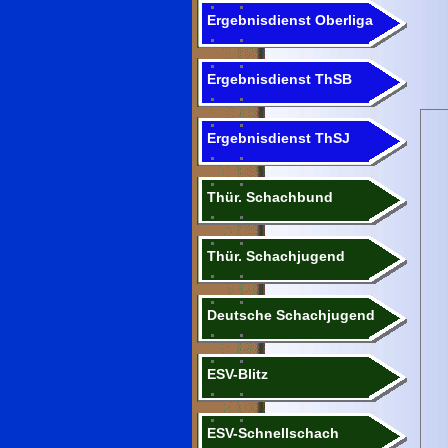
Ergebnisdienst Oberliga
Ergebnisdienst ThSB
Ergebnisdienst ThSJ
Thür. Schachbund
Thür. Schachjugend
Deutsche Schachjugend
ESV-Blitz
ESV-Schnellschach