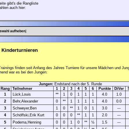
ite gibt's die Rangliste
ahlen auch hier:
swahl aufheben
]
 Kinderturnieren
inings finden seit Anfang des Jahres Turniere für unsere Mädchen und Junge
nend war es bei den Jungen:
Jungen:
Endstand nach der 5. Runde
Rang
Teilnehmer
1
2
3
4
5
6
Punkte
DiVer
1
Lück,Louis
**
1
0
1
1
1
4.0
1.0
2
Behr,Alexander
0
**
1
1
1
1
4.0
0.0
3
Schweyer,Ben
1
0
**
1
0
1
3.0
---
4
Schöffski,Erik Kurt
0
0
0
**
1
1
2.0
---
5
Podema,Henning
0
0
1
0
**
½
1.5
---