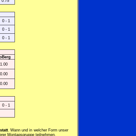
0.75
0 - 1
0 - 1
0 - 1
oBerg
1.00
0.00
0.00
0 - 1
statt
. Wann und in welcher Form unser
nserer Montagsgruppe teilnehmen.