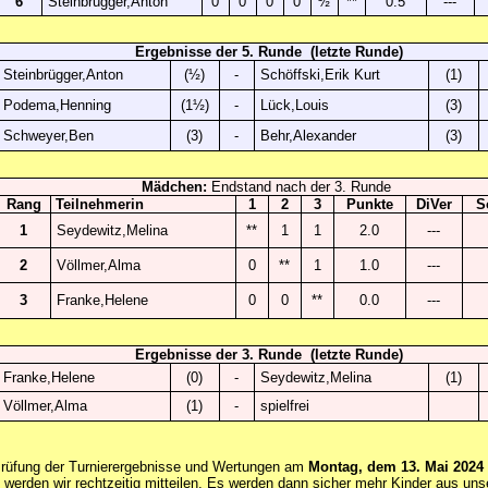
6
Steinbrügger,Anton
0
0
0
0
½
**
0.5
---
Ergebnisse der 5. Runde (letzte Runde)
Steinbrügger,Anton
(½)
-
Schöffski,Erik Kurt
(1)
Podema,Henning
(1½)
-
Lück,Louis
(3)
Schweyer,Ben
(3)
-
Behr,Alexander
(3)
Mädchen:
Endstand nach der 3. Runde
Rang
Teilnehmerin
1
2
3
Punkte
DiVer
S
1
Seydewitz,Melina
**
1
1
2.0
---
2
Völlmer,Alma
0
**
1
1.0
---
3
Franke,Helene
0
0
**
0.0
---
Ergebnisse der 3. Runde (letzte Runde)
Franke,Helene
(0)
-
Seydewitz,Melina
(1)
Völlmer,Alma
(1)
-
spielfrei
Prüfung der Turnierergebnisse und Wertungen am
Montag, dem 13. Mai 2024 
, werden wir rechtzeitig mitteilen. Es werden dann sicher mehr Kinder aus u