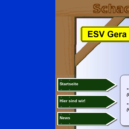
Startseite
"
(
Hier sind wir!
"
(
News