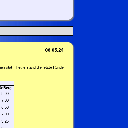
06.05.24
n statt. Heute stand die letzte Runde
SoBerg
8.00
7.00
6.50
2.00
3.25